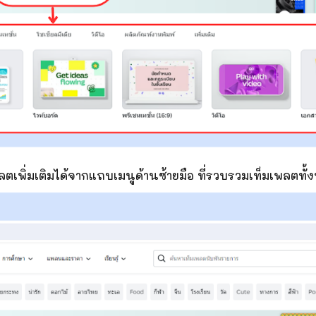
พลตเพิ่มเติมได้จากแถบ
เมนูด้านซ้ายมือ ที่รวบรวมเท็มเพลตทั้