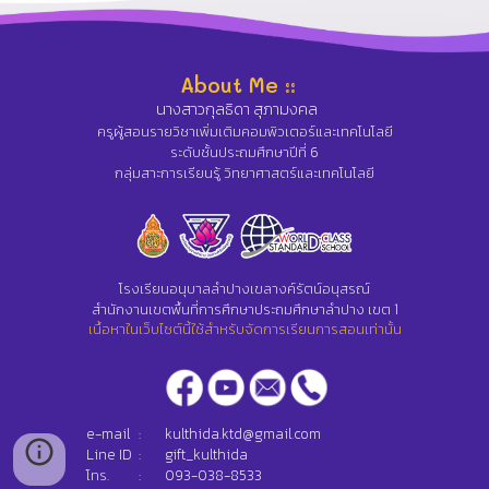
About Me ::
นางสาวกุลธิดา สุภามงคล
ครูผู้สอนรายวิชาเพิ่มเติมคอมพิวเตอร์และเทคโนโลยี
ระดับชั้นประถมศึกษาปีที่ 6
กลุ่มสาะการเรียนรู้ วิทยาศาสตร์และเทคโนโลยี
โรงเรียนอนุบาลลำปางเขลางค์รัตน์อนุสรณ์
สำนักงานเขตพื้นที่การศึกษาประถมศึกษาลำปาง เขต 1
เนื้อหาในเว็บไซต์นี้ใช้สำหรับจัดการเรียนการสอนเท่านั้น
e-mail
:
kulthida.ktd@gmail.com
Line ID
:
gift_kulthida
โทร.
:
093-038-8533